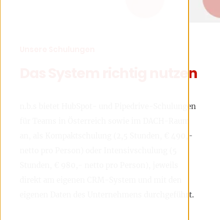
Unsere Schulungen
Das System richtig nutzen
n.b.s bietet HubSpot- und Pipedrive-Schulungen
für Teams in Österreich sowie im DACH-Raum
an, als Kompaktschulung (2,5 Stunden, € 490,-
netto pro Person) oder Intensivschulung (5
Stunden, € 980,- netto pro Person), jeweils
direkt am eigenen CRM-System und mit den
eigenen Daten des Unternehmens durchgeführt.