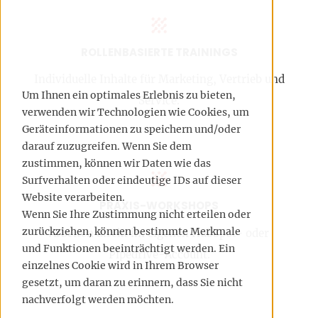
ROLLENBASIERTE TRAININGS
Individuelle Inhalte für Marketing, Vertrieb und
Um Ihnen ein optimales Erlebnis zu bieten,
Service.
verwenden wir Technologien wie Cookies, um
Geräteinformationen zu speichern und/oder
darauf zuzugreifen. Wenn Sie dem
zustimmen, können wir Daten wie das
Surfverhalten oder eindeutige IDs auf dieser
Website verarbeiten.
PRAXIS-WORKSHOPS
Wenn Sie Ihre Zustimmung nicht erteilen oder
zurückziehen, können bestimmte Merkmale
Arbeiten direkt im eigenen HubSpot- oder
und Funktionen beeinträchtigt werden. Ein
Pipedrive-Account.
einzelnes Cookie wird in Ihrem Browser
gesetzt, um daran zu erinnern, dass Sie nicht
nachverfolgt werden möchten.