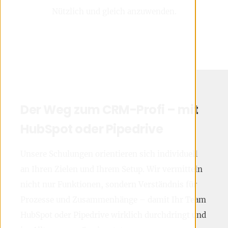
Nützlich und gleich anzuwenden.
Der Weg zum CRM-Profi – mit
HubSpot oder Pipedrive
Unsere Schulungen orientieren sich individuell
an Ihren Zielen und Ihrem Setup. Wir vermitteln
nicht nur Funktionen, sondern Verständnis für
Prozesse und Zusammenhänge – damit Ihr Team
HubSpot oder Pipedrive wirklich durchdringt und