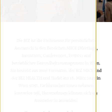
Die BIZ ist die Fachmesse für persönlichen
Austausch in den Bereichen MICE (Meetings,
Incentives, Conferences, Events) und
betriebliches Gesundheitsmanagement in Wien.
Sie besteht aus zwei Formaten: der BIZ MICE und
der BIZ HEALTH und findet am 18. März 2027 in
Wien statt. Fachbesucher:innen nehmen
kostenlos teil, Unternehmen können sich als
Aussteller:in anmelden.