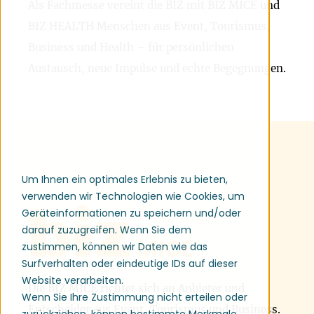
Als Fachmesse vereint die BIZ mit BIZ MICE und
BIZ HEALTH Menschen aus Event, Tourismus,
Business und Health – für persönlichen
Austausch, neue Impulse und echte Begegnungen.
Um Ihnen ein optimales Erlebnis zu bieten,
verwenden wir Technologien wie Cookies, um
Geräteinformationen zu speichern und/oder
darauf zuzugreifen. Wenn Sie dem
zustimmen, können wir Daten wie das
Surfverhalten oder eindeutige IDs auf dieser
Website verarbeiten.
Die BIZ MICE richtet sich an Anbieter und
Wenn Sie Ihre Zustimmung nicht erteilen oder
Entscheider aus Event, Tourismus und Business.
zurückziehen, können bestimmte Merkmale