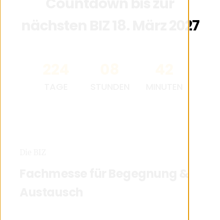
Countdown bis zur
nächsten BIZ 18. März 2027
224
08
42
TAGE
STUNDEN
MINUTEN
Die BIZ
Fachmesse für Begegnung &
Austausch