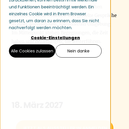
Das Format schafft Raum für persönlichen
und Funktionen beeinträchtigt werden. Ein
einzelnes Cookie wird in Ihrem Browser
Austausch, neue Kontakte und gezielte Gespräche
gesetzt, um daran zu erinnern, dass Sie nicht
in einer angenehmen, fokussierten Umgebung.
nachverfolgt werden möchten.
Im Mittelpunkt stehen Begegnungen, die Zeit
Cookie-Einstellungen
haben und Beziehungen, die weiterführen.
Alle Cookies zulassen
Nein danke
MEHR ZUR BIZ MICE
18. März 2027
JETZT ALS AUSSTELLER:IN ANMELDEN