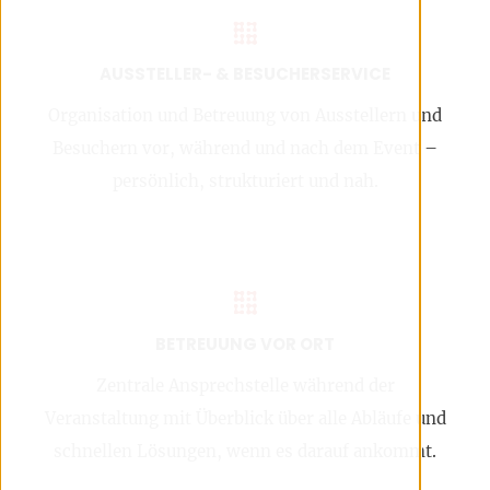
AUSSTELLER- & BESUCHERSERVICE
Organisation und Betreuung von Ausstellern und
Besuchern vor, während und nach dem Event –
persönlich, strukturiert und nah.
BETREUUNG VOR ORT
Zentrale Ansprechstelle während der
Veranstaltung mit Überblick über alle Abläufe und
schnellen Lösungen, wenn es darauf ankommt.