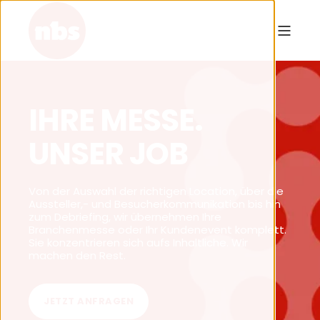
IHRE MESSE.
UNSER JOB
Von der Auswahl der richtigen Location, über die
Aussteller,- und Besucherkommunikation bis hin
zum Debriefing, wir übernehmen Ihre
Branchenmesse oder Ihr Kundenevent komplett.
Sie konzentrieren sich aufs Inhaltliche. Wir
machen den Rest.
JETZT ANFRAGEN