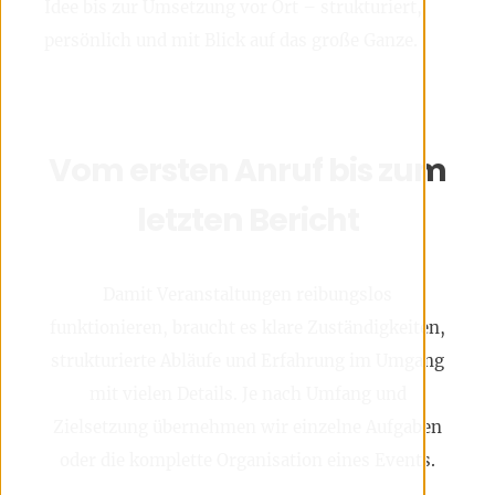
Idee bis zur Umsetzung vor Ort – strukturiert,
persönlich und mit Blick auf das große Ganze.
Vom ersten Anruf bis zum
letzten Bericht
Damit Veranstaltungen reibungslos
funktionieren, braucht es klare Zuständigkeiten,
strukturierte Abläufe und Erfahrung im Umgang
mit vielen Details. Je nach Umfang und
Zielsetzung übernehmen wir einzelne Aufgaben
oder die komplette Organisation eines Events.