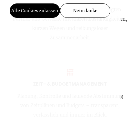
Abstimmung und Steuerung aller beteiligten
Alle Cookies zulassen
Nein danke
Partner und Gewerke mit klaren Zuständigkeiten,
kurzen Wegen und reibungsloser
Zusammenarbeit.
ZEIT- & BUDGETMANAGEMENT
Planung, Kontrolle und laufende Abstimmung
von Zeitplänen und Budgets – transparent,
verlässlich und immer im Blick.