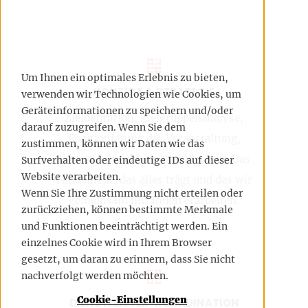
Um Ihnen ein optimales Erlebnis zu bieten,
KONZEPT & STRATEGIE
verwenden wir Technologien wie Cookies, um
Geräteinformationen zu speichern und/oder
Zieldefinition, Zielgruppenanalyse,
darauf zuzugreifen. Wenn Sie dem
Positionierung der Veranstaltung,
zustimmen, können wir Daten wie das
Formatentwicklung, Zeitplanung. Das
Surfverhalten oder eindeutige IDs auf dieser
Website verarbeiten.
Fundament, das alles trägt und das wir
Wenn Sie Ihre Zustimmung nicht erteilen oder
gemeinsam mit Ihnen erarbeiten.
zurückziehen, können bestimmte Merkmale
und Funktionen beeinträchtigt werden. Ein
einzelnes Cookie wird in Ihrem Browser
gesetzt, um daran zu erinnern, dass Sie nicht
nachverfolgt werden möchten.
Cookie-Einstellungen
DIENSTLEISTER-KOORDINATION