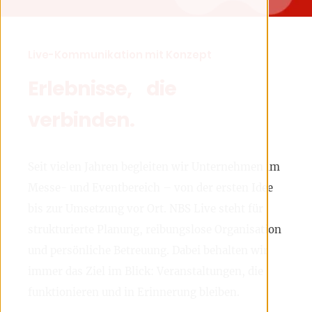
Live-Kommunikation mit Konzept
Erlebnisse, die
verbinden.
Seit vielen Jahren begleiten wir Unternehmen im
Messe- und Eventbereich – von der ersten Idee
bis zur Umsetzung vor Ort. NBS Live steht für
strukturierte Planung, reibungslose Organisation
und persönliche Betreuung. Dabei behalten wir
immer das Ziel im Blick: Veranstaltungen, die
funktionieren und in Erinnerung bleiben.