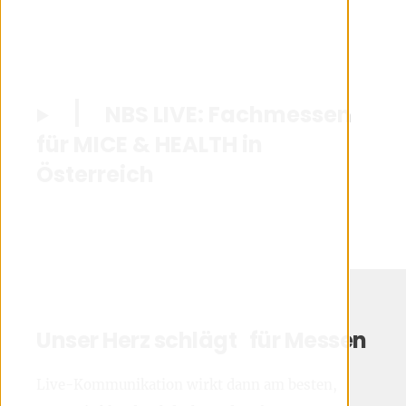
NBS LIVE: Fachmessen
für MICE & HEALTH in
Österreich
Unser Herz schlägt für Messen
Live-Kommunikation wirkt dann am besten,