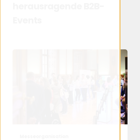
herausragende B2B-
Events
Messeorganisation