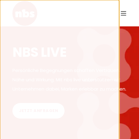
NBS LIVE
Persönliche Begegnungen schaffen Vertrauen,
Nähe und Wirkung. Mit nbs live unterstützen wir
Unternehmen dabei, Marken erlebbar zu machen.
JETZT ANFRAGEN