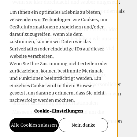
wenn sie klar durchdacht und sauber umgesetzt
ist. Wir denken Messen nicht isoliert, sondern als
Um Ihnen ein optimales Erlebnis zu bieten,
verwenden wir Technologien wie Cookies, um
Teil einer ganzheitlichen
Geräteinformationen zu speichern und/oder
Kommunikationsstrategie. Von der ersten Idee
darauf zuzugreifen. Wenn Sie dem
bis zur Betreuung vor Ort begleiten wir unsere
zustimmen, können wir Daten wie das
Kunden zuverlässig, strukturiert und mit viel
Surfverhalten oder eindeutige IDs auf dieser
Website verarbeiten.
Gespür für Details.
Wenn Sie Ihre Zustimmung nicht erteilen oder
zurückziehen, können bestimmte Merkmale
Unsere Stärke liegt in der Verbindung aus
und Funktionen beeinträchtigt werden. Ein
Organisation, Kommunikation und persönlicher
einzelnes Cookie wird in Ihrem Browser
gesetzt, um daran zu erinnern, dass Sie nicht
Betreuung. Dabei profitieren unsere Kunden von
nachverfolgt werden möchten.
unserer Erfahrung im internationalen
Cookie-Einstellungen
Messeumfeld, insbesondere rund um die
Frankfurter Messe, sowie von eigenen Formaten
Alle Cookies zulassen
Nein danke
wie der BIZ.