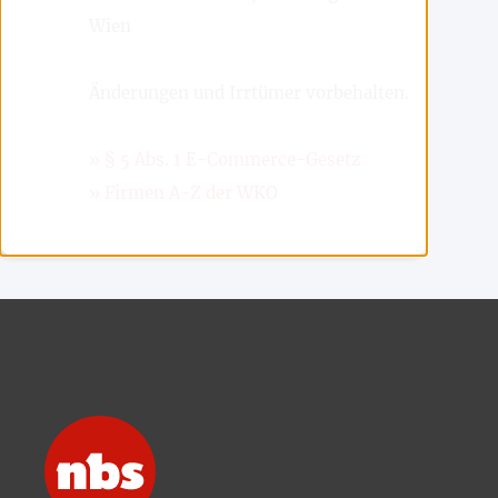
Wien
Änderungen und Irrtümer vorbehalten.
» § 5 Abs. 1 E-Commerce-Gesetz
» Firmen A-Z der WKO