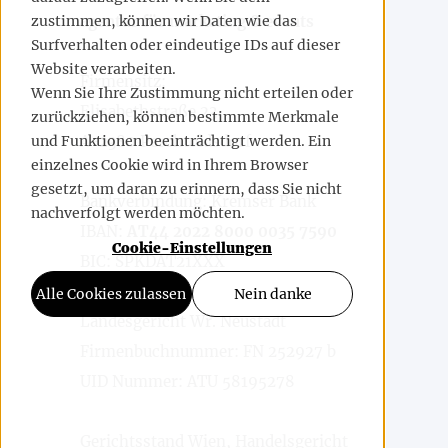
zustimmen, können wir Daten wie das
agentur für marketing & events
Surfverhalten oder eindeutige IDs auf dieser
Website verarbeiten.
Firmensitz:
Wenn Sie Ihre Zustimmung nicht erteilen oder
Elisabethstraße 23
zurückziehen, können bestimmte Merkmale
und Funktionen beeinträchtigt werden. Ein
A-2380 Perchtoldsdorf
einzelnes Cookie wird in Ihrem Browser
gesetzt, um daran zu erinnern, dass Sie nicht
Bankverbindung: Kremser Bank
nachverfolgt werden möchten.
IBAN:
AT44 2022 8000 0035 7590
Cookie-Einstellungen
BIC: SPKDAT21XXX
Alle Cookies zulassen
Nein danke
Landesgericht Wr. Neustadt
Firmenbuchnummer: FN 252927 b
UID Nummer: ATU 58195278
Gerichtsstand Wien, Handelsgericht