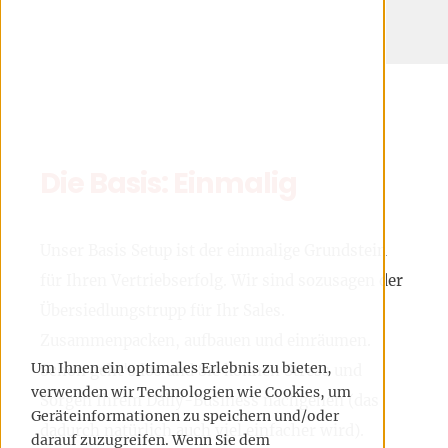
Die Basis: Einmalig
Unser Basis Setup ist der einmalige Grundstein
für Ihren Vertriebserfolg. Wir sind sozusagen der
Übersiedlungstrupp für Ihr Sales.
Zusammenpacken, aufbauen und einräumen.
Um Ihnen ein optimales Erlebnis zu bieten,
Schon geht's los und Sie können Stress und
verwenden wir Technologien wie Cookies, um
Sorgen Ihrem Daily-Business nachgehen (das
Geräteinformationen zu speichern und/oder
dadurch natürlich auch viel einfacher wird).
darauf zuzugreifen. Wenn Sie dem