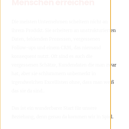
Menschen erreichen
Die meisten Unternehmen scheitern nicht an
ihrem Produkt. Sie scheitern an unstrukturierten
Daten, fehlenden Prozessen, vergessenen
Follow-ups und einem CRM, das niemand
konsequent nutzt. Oft sind es auch die
vergessenen Schätze, Kundendaten die man zwar
hat, aber sie schlummern unbemerkt in
irgendwelchen Excellisten ohne, dass man weiß
das sie da sind..
Das ist ein wunderbarer Start für unsere
Beziehung, denn genau da kommen wir in Spiel.