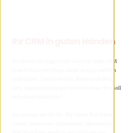
Ihr CRM in guten Händen
Ihr System ist eingerichtet und nun? Jedes CRM
braucht laufende Pflege, damit es auch wirklich
funktioniert. Daten veralten, Prozesse ändern
sich, neue Anforderungen kommen dazu. Wer soll
sich darum kümmern?
Das machen wir für Sie. Wir halten Ihre Daten
sauber, bauen neue Automations, überwachen
Ihre Workflows proaktiv und stimmen uns