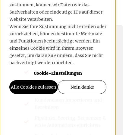
zustimmen, können wir Daten wie das
Surfverhalten oder eindeutige IDs auf dieser
Website verarbeiten.
Wenn Sie Ihre Zustimmung nicht erteilen oder
zurückziehen, können bestimmte Merkmale
und Funktionen beeinträchtigt werden. Ein
Basis Setup
einzelnes Cookie wird in Ihrem Browser
ab 3.200,-
gesetzt, um daran zu erinnern, dass Sie nicht
nachverfolgt werden möchten.
Initiales Systemsetup
Cookie-Einstellungen
Vertriebsprozess aufnehmen &
Alle Cookies zulassen
Nein danke
strukturieren
Kundendaten importieren und
Bereinigen
Pipelines, Scoring, Sequenzen &
erste Automations einrichten