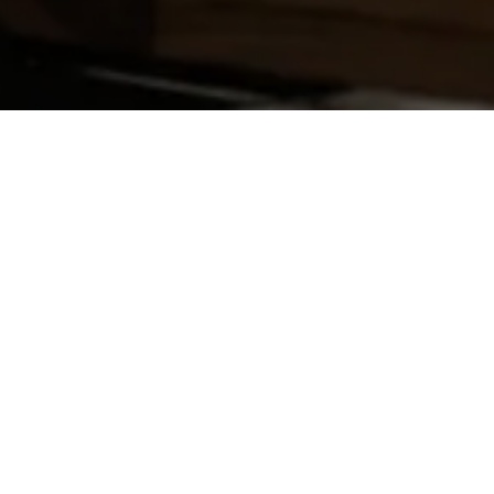
Newsletter abonnier
E-Mail
*
Anrede
*