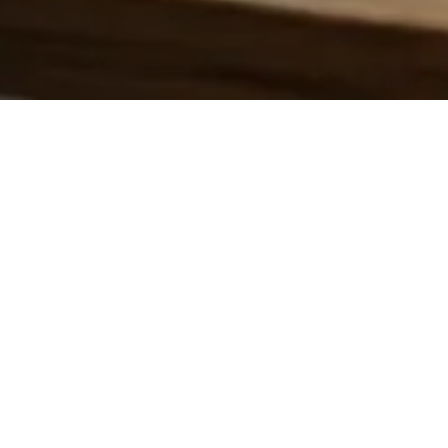
en und immer Up 2 Date
Firmenname
*
Titel