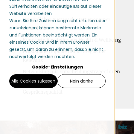
Veranstaltungswelten verstehen.
Surfverhalten oder eindeutige IDs auf dieser
Website verarbeiten.
Persönlicher Austausch statt anonymer
Wenn Sie Ihre Zustimmung nicht erteilen oder
zurückziehen, können bestimmte Merkmale
Messehallen
und Funktionen beeinträchtigt werden. Ein
Kuratierte Aussteller aus Health & Wellbeing
einzelnes Cookie wird in Ihrem Browser
gesetzt, um daran zu erinnern, dass Sie nicht
Praxisnahe Impulse mit strategischer
nachverfolgt werden möchten.
Relevanz
Cookie-Einstellungen
Networking mit Entscheidungsträger:innen
Alle Cookies zulassen
Nein danke
Kompaktes Format mit hoher
Gesprächsqualität