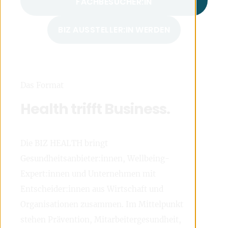
FACHBESUCHER:IN
BIZ AUSSTELLER:IN WERDEN
Das Format
Health trifft Business.
Die BIZ HEALTH bringt
Gesundheitsanbieter:innen, Wellbeing-
Expert:innen und Unternehmen mit
Entscheider:innen aus Wirtschaft und
Organisationen zusammen. Im Mittelpunkt
stehen Prävention, Mitarbeitergesundheit,