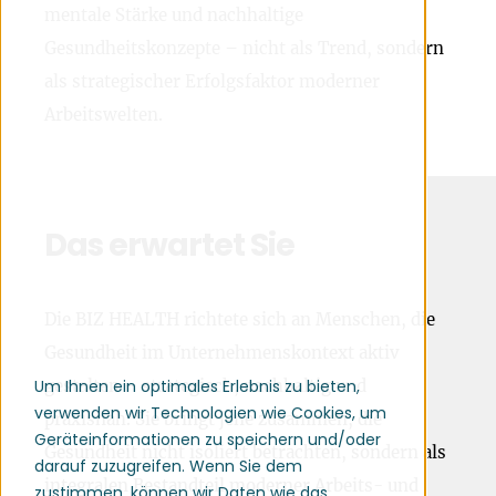
mentale Stärke und nachhaltige
Gesundheitskonzepte – nicht als Trend, sondern
als strategischer Erfolgsfaktor moderner
Arbeitswelten.
Das erwartet Sie
Die BIZ HEALTH richtete sich an Menschen, die
Gesundheit im Unternehmenskontext aktiv
gestalten – strategisch, nachhaltig und
Um Ihnen ein optimales Erlebnis zu bieten,
verwenden wir Technologien wie Cookies, um
praxisnah. Sie bringt jene zusammen, die
Geräteinformationen zu speichern und/oder
Gesundheit nicht isoliert betrachten, sondern als
darauf zuzugreifen. Wenn Sie dem
integralen Bestandteil moderner Arbeits- und
zustimmen, können wir Daten wie das