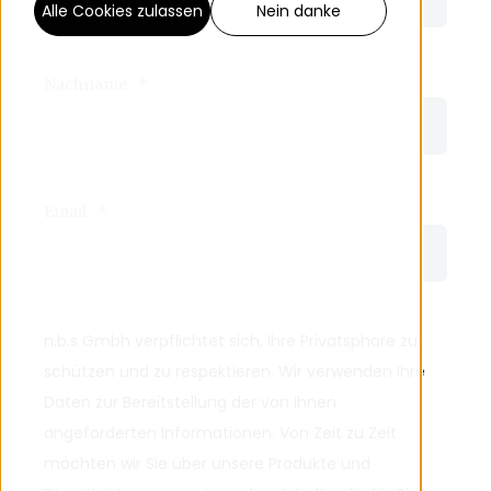
Alle Cookies zulassen
Nein danke
Nachname
*
Email
*
n.b.s Gmbh verpflichtet sich, Ihre Privatsphäre zu
schützen und zu respektieren. Wir verwenden Ihre
Daten zur Bereitstellung der von Ihnen
angeforderten Informationen. Von Zeit zu Zeit
möchten wir Sie über unsere Produkte und