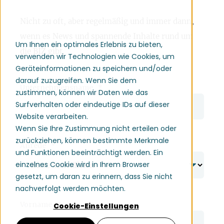
Nicht zu oft, aber regelmäßig und immer dann,
wenn es News und spannende Inhalte rund um
Um Ihnen ein optimales Erlebnis zu bieten,
die BIZ gibt.
verwenden wir Technologien wie Cookies, um
Geräteinformationen zu speichern und/oder
darauf zuzugreifen. Wenn Sie dem
Unternehmensname
*
zustimmen, können wir Daten wie das
Surfverhalten oder eindeutige IDs auf dieser
Website verarbeiten.
Wenn Sie Ihre Zustimmung nicht erteilen oder
zurückziehen, können bestimmte Merkmale
Anrede
*
und Funktionen beeinträchtigt werden. Ein
einzelnes Cookie wird in Ihrem Browser
gesetzt, um daran zu erinnern, dass Sie nicht
nachverfolgt werden möchten.
Vorname
*
Cookie-Einstellungen