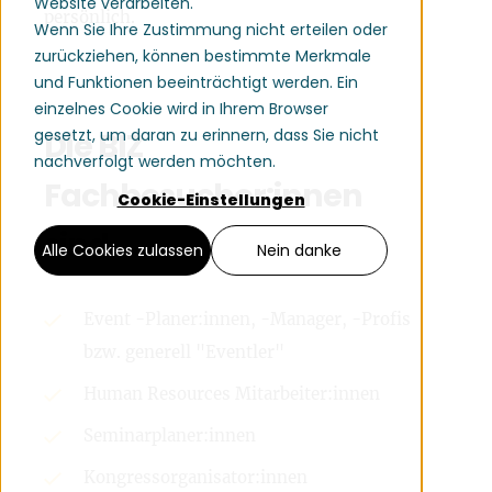
Website verarbeiten.
persönlich.
Wenn Sie Ihre Zustimmung nicht erteilen oder
zurückziehen, können bestimmte Merkmale
und Funktionen beeinträchtigt werden. Ein
einzelnes Cookie wird in Ihrem Browser
gesetzt, um daran zu erinnern, dass Sie nicht
Die BIZ
nachverfolgt werden möchten.
Fachbesucher:innen
Cookie-Einstellungen
sind...
Alle Cookies zulassen
Nein danke
Event -Planer:innen, -Manager, -Profis
bzw. generell "Eventler"
Human Resources Mitarbeiter:innen
Seminarplaner:innen
Kongressorganisator:innen