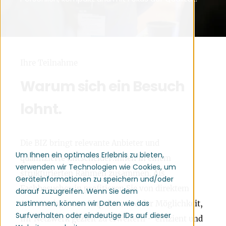
Ihre Teilnahme
Warum sich ein Besuch
lohnt.
Die BIZ bringt relevante Anbieter und
Um Ihnen ein optimales Erlebnis zu bieten,
qualifizierte Entscheider:innen in einem
verwenden wir Technologien wie Cookies, um
strukturierten Rahmen zusammen. Als
Geräteinformationen zu speichern und/oder
Fachbesucher:in profitieren Sie von direktem
darauf zuzugreifen. Wenn Sie dem
zustimmen, können wir Daten wie das
Austausch, neuen Impulsen und der Möglichkeit,
Surfverhalten oder eindeutige IDs auf dieser
Ihr Netzwerk gezielt zu erweitern – effizient und