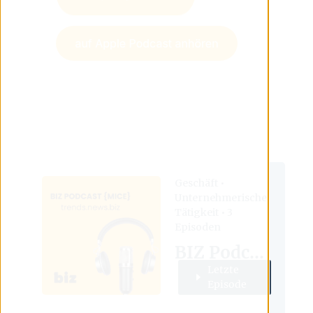
Geschäft •
Unternehmerische
Tätigkeit •
3
Episoden
BIZ Podcast {MICE}
Letzte
Episode