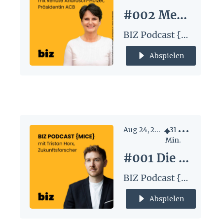
#002 Meaningindustrie - mit Renate Androsch-Holzer
BIZ Podcast {MICE}
Abspielen
Aug 24, 2024
•
31
Min.
#001 Die Zukunft - mit Tristan Horx
BIZ Podcast {MICE}
Abspielen