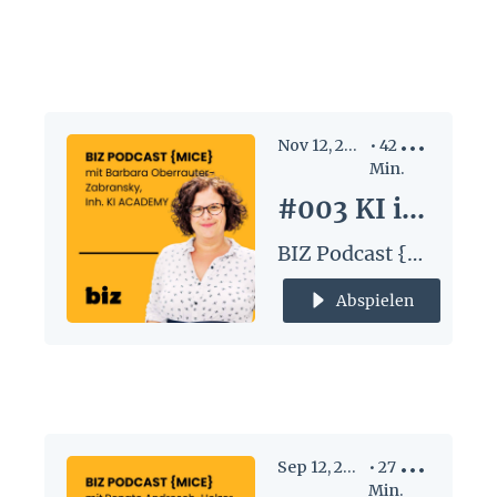
Tristan
Horx
Nov 12, 2024
•
42
Min.
#003 KI im Eventbereich - mit Barbara Oberrauter-Zabransky
BIZ Podcast {MICE}
Abspielen
Sep 12, 2024
•
27
Min.