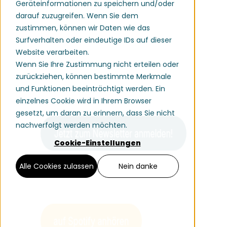
Geräteinformationen zu speichern und/oder
darauf zuzugreifen. Wenn Sie dem
Übrigens mehr zum Thema MICE
zustimmen, können wir Daten wie das
gibts natürlich direkt auf der BIZ
Surfverhalten oder eindeutige IDs auf dieser
SPRING am 20. März 2025 im Palais
Website verarbeiten.
Niederösterreich in Wien.
Wenn Sie Ihre Zustimmung nicht erteilen oder
zurückziehen, können bestimmte Merkmale
Um am Laufenden zu bleiben geht's
und Funktionen beeinträchtigt werden. Ein
einzelnes Cookie wird in Ihrem Browser
hier zur BIZ Newsletter Anmeldung
gesetzt, um daran zu erinnern, dass Sie nicht
nachverfolgt werden möchten.
Cookie-Einstellungen
Alle Cookies zulassen
Nein danke
Hier finden Sie den Podcast auch auf
anderen Plattformen: