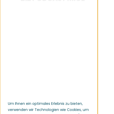
Zurücklehnen, Kopfhörer
zurechtrücken und los gehts. Freuen
Sie sich in unserem BIZ-Podcast MICE
auf unterhaltsame Gespräche mit
interessanten Persönlichkeiten aus
der Eventbranche. Immer dabei:
spannende Insights, Knowhowhappen
und wertvolle Tipps.
Viel Spaß beim Zuhören wünschen
Ihnen die Podcast-Hosts Christina
Neumeister-Böck und Thomas
Um Ihnen ein optimales Erlebnis zu bieten,
Reischer.
verwenden wir Technologien wie Cookies, um